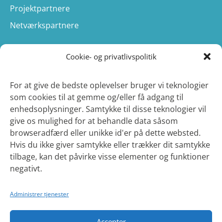
Projektpartnere
Netværkspartnere
Cookie- og privatlivspolitik
Om
Om projektet
For at give de bedste oplevelser bruger vi teknologier
som cookies til at gemme og/eller få adgang til
Formidling
enhedsoplysninger. Samtykke til disse teknologier vil
Cookie Policy (EU)
give os mulighed for at behandle data såsom
browseradfærd eller unikke id'er på dette websted.
Hvis du ikke giver samtykke eller trækker dit samtykke
tilbage, kan det påvirke visse elementer og funktioner
Kontakt
negativt.
Projektteam og kontakt
Administrer tjenester
Accepter